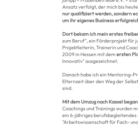
jumpp – Frauenbetriebe e.V. – sta
Ansatz verfolgt, der mich bis heute
nur qualifiziert werden, sondern e
um ihr eigenes Business erfolgrei
Dort bekam ich mein erstes freiber
zum Beruf", ein Förderprojekt für 
Projektleiterin, Trainerin und Coac
2009 in Hessen mit dem
ersten Pl
Innovativ" ausgezeichnet.
Danach habe ich ein Mentoring-Pro
Elternzeit über den Weg der Selbs
sind.
Mit dem Umzug nach Kassel begann
Coachings und Trainings wurden me
ein 6-jähriges berufsbegleitendes
"Arbeitswissenschaft für Fach- un