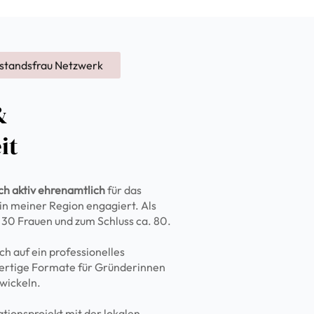
rstandsfrau Netzwerk
&
it
ch aktiv ehrenamtlich
für das
n meiner Region engagiert. Als
. 30 Frauen und zum Schluss ca. 80.
ch auf ein professionelles
ertige Formate für Gründerinnen
wickeln.
tionsprojekt mit der lokalen