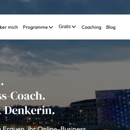
ber mich
Programme
Gratis
Coaching
Blog
.
ss-Coach.
x Denkerin.
n Frauen, ihr Online-Business