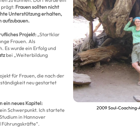
rten zu können. Dort wurde ein
 prägt:
Frauen sollten nicht
chte Unterstützung erhalten,
ch aufzubauen.
ufliches Projekt:
„Startklar
junge Frauen. Als
h. Es wurde ein Erfolg und
atz
bei „Weiterbildung
jekt für Frauen, die nach der
tständigkeit neu gestartet
 ein neues Kapitel:
2009 Soul-Coaching-A
in Schwerpunkt. Ich startete
 Studium in Hannover
d Führungskräfte“.