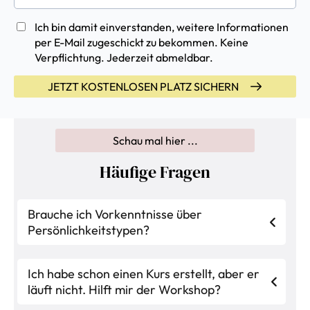
Ich bin damit einverstanden, weitere Informationen
per E-Mail zugeschickt zu bekommen. Keine
Verpflichtung. Jederzeit abmeldbar.
JETZT KOSTENLOSEN PLATZ SICHERN
Schau mal hier ...
Häufige Fragen
Brauche ich Vorkenntnisse über
Persönlichkeitstypen?
Nein, überhaupt nicht.
Wir starten mit einer
kompakten Übersicht über das
Ich habe schon einen Kurs erstellt, aber er
Persönlichkeitsmodell-Modell – du bekommst
läuft nicht. Hilft mir der Workshop?
alles, was du brauchst, direkt im Workshop. Auch
Ja, genau dafür ist er gemacht.
Wenn dein Kurs
wenn du noch nie davon gehört hast, kannst du