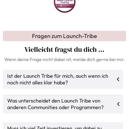
Fragen zum Launch-Tribe
Vielleicht fragst du dich …
Wenn deine Frage nicht dabei ist, melde dich gerne bei mir.
Ist der Launch Tribe für mich, auch wenn ich
noch nicht alles klar habe?
Ja.
Du musst noch nicht wissen,
wie
dein Business genau
Was unterscheidet den Launch Tribe von
aussehen soll – sondern nur, dass du es
stimmig und
strukturiert
anderen Communities oder Programmen?
aufbauen möchtest.
Im Launch Tribe geht es nicht um:
schnelle Hacks
oder fremde Erfolgsrezepte
Muss ich viel Zeit investieren, um dabei zu