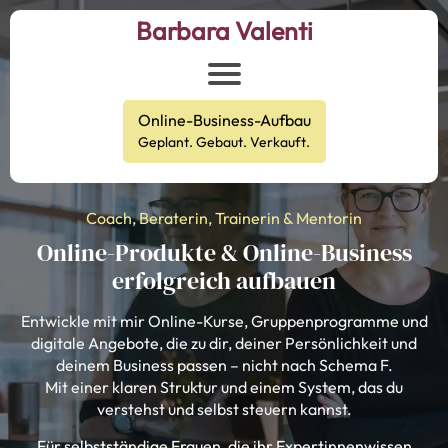
Barbara Valenti
Online-Business-Aufbau
Geplant. Gebaut. Verkauft.
Coach, Beraterin, Trainerin & Mentorin
Online-Produkte & Online-Business
erfolgreich aufbauen
Entwickle mit mir Online-Kurse, Gruppenprogramme und
digitale Angebote, die zu dir, deiner Persönlichkeit und
deinem Business passen – nicht nach Schema F.
Mit einer klaren Struktur und einem System, das du
verstehst und selbst steuern kannst.
Für selbstständige Frauen, die ihr Expertinnenwissen