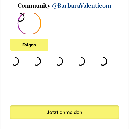
Community
@BarbaraValenticom
Jetzt anmelden