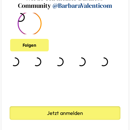
Community
@BarbaraValenticom
Jetzt anmelden