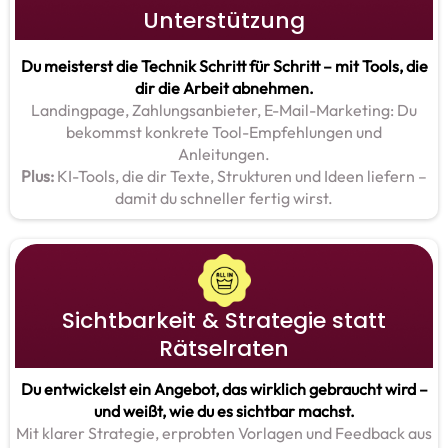
Unterstützung
Du meisterst die Technik Schritt für Schritt – mit Tools, die
dir die Arbeit abnehmen.
Landingpage, Zahlungsanbieter, E-Mail-Marketing: Du
bekommst konkrete Tool-Empfehlungen und
Anleitungen.
Plus:
KI-Tools, die dir Texte, Strukturen und Ideen liefern –
damit du schneller fertig wirst.
Sichtbarkeit & Strategie statt
Rätselraten
Du entwickelst ein Angebot, das wirklich gebraucht wird –
und weißt, wie du es sichtbar machst.
Mit klarer Strategie, erprobten Vorlagen und Feedback aus