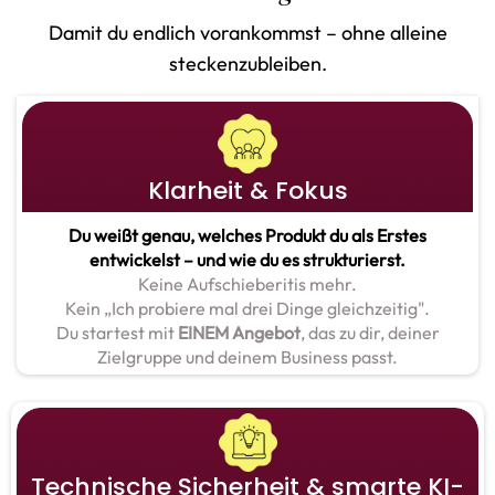
Damit du endlich vorankommst – ohne alleine
steckenzubleiben.
Klarheit & Fokus
Du weißt genau, welches Produkt du als Erstes
entwickelst – und wie du es strukturierst.
Keine Aufschieberitis mehr.
Kein „Ich probiere mal drei Dinge gleichzeitig".
Du startest mit
EINEM Angebot
, das zu dir, deiner
Zielgruppe und deinem Business passt.
Technische Sicherheit & smarte KI-