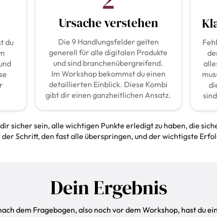
2
Ursache verstehen
Kl
Die 9 Handlungsfelder gelten
t du
Feh
generell für alle digitalen Produkte
um
de
und sind branchenübergreifend.
 und
all
Im Workshop bekommst du einen
se
muss
detaillierten Einblick. Diese Kombi
r
di
gibt dir einen ganzheitlichen Ansatz.
sin
ir sicher sein, alle wichtigen Punkte erledigt zu haben, die si
r Schritt, den fast alle überspringen, und der wichtigste Erfolg
Dein Ergebnis
nach dem Fragebogen, also noch vor dem Workshop, hast du ein