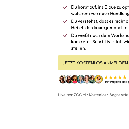
Du hörst auf, ins Blaue zu op
welchem von neun Handlungs
Du verstehst, dass es nicht a
Hebel, den kaum jemand im B
Du weißt nach dem Worksho
konkreter Schritt ist, statt 
stellen.
JETZT KOSTENLOS ANMELDEN
Live per ZOOM • Kostenlos • Begrenzte