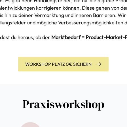
. Es gibt neun Handlungsfelder, die für die digitale Pro
ehlentwicklungen korrigieren können. Diese gehen von de
is hin zu deiner Vermarktung und inneren Barrieren. Wi
lungsfelder und mögliche Verbesserungsmöglichkeiten d
dest du heraus, ob der
Marktbedarf = Product-Market-F
WORKSHOP PLATZ 0€ SICHERN
Praxisworkshop