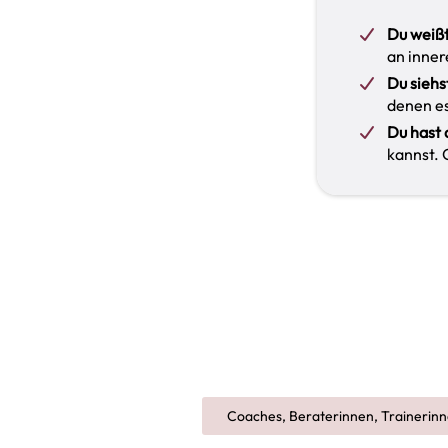
Du weißt
an inner
Du siehs
denen es
Du hast 
kannst. 
Coaches, Beraterinnen, Trainerin