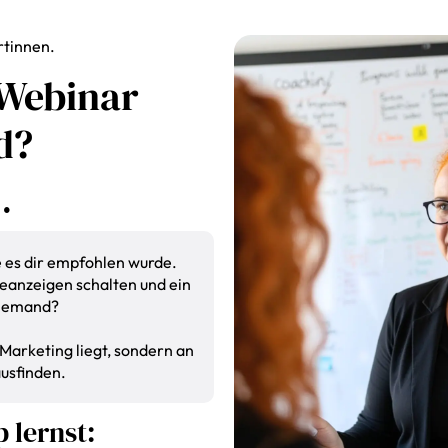
rtinnen.
Webinar
d?
.
 es dir empfohlen wurde.
eanzeigen schalten und ein
 niemand?
 Marketing liegt, sondern an
usfinden.
 lernst: