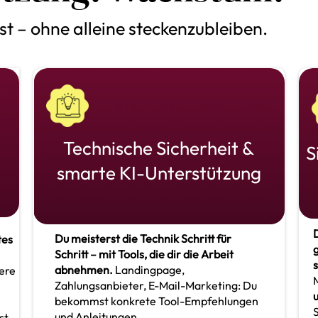
 – ohne alleine steckenzubleiben.
Technische Sicherheit &
S
smarte KI-Unterstützung
D
Du meisterst die Technik Schritt für
tes
g
Schritt – mit Tools, die dir die Arbeit
abnehmen.
Landingpage,
iere
Zahlungsanbieter, E-Mail-Marketing: Du
bekommst konkrete Tool-Empfehlungen
S
und Anleitungen.
st.