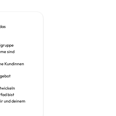
das
elgruppe
eme sind
ine Kundinnen
ngebot
ntwickeln
fad bist
 dir und deinem