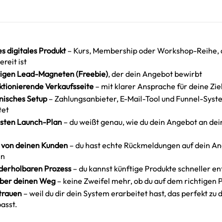
es digitales Produkt
– Kurs, Membership oder Workshop-Reihe, 
reit ist
tigen Lead-Magneten (Freebie)
, der dein Angebot bewirbt
ktionierende Verkaufsseite
– mit klarer Ansprache für deine Zi
nisches Setup
– Zahlungsanbieter, E-Mail-Tool und Funnel-Syst
tet
sten Launch-Plan
– du weißt genau, wie du dein Angebot an de
 von deinen Kunden
– du hast echte Rückmeldungen auf dein A
n
derholbaren Prozess
– du kannst künftige Produkte schneller e
über deinen Weg
– keine Zweifel mehr, ob du auf dem richtigen P
trauen
– weil du dir dein System erarbeitet hast, das perfekt zu
asst.