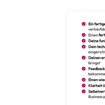
Ein fertig
verkaufsbe
Einen
fer
Deine fun
Dein tech
eingerich
Deinen er
bringst
Feedback
bekomme
Einen wie
Klarheit 
Selbstver
Business p