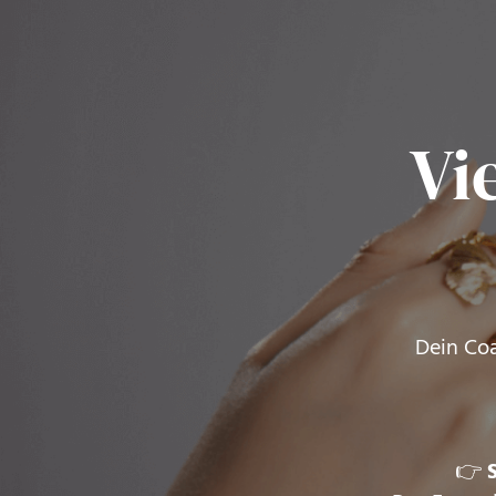
Vi
Dein Coa
👉
S