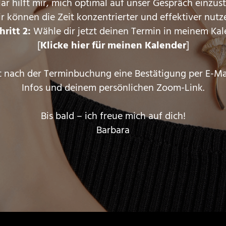
ar hilft mir, mich optimal auf unser Gespräch einzust
r können die Zeit konzentrierter und effektiver nutz
hritt 2:
Wähle dir jetzt deinen Termin in meinem Kal
[
Klicke hier für meinen Kalender
]
t nach der Terminbuchung eine Bestätigung per E-Mai
Infos und deinem persönlichen Zoom-Link.
Bis bald – ich freue mich auf dich!
Barbara