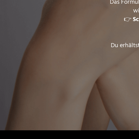
Das Formul
wi
👉
Sc
Du erhälts