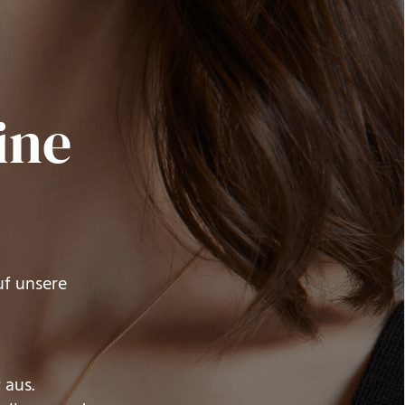
ine
uf unsere
 aus.