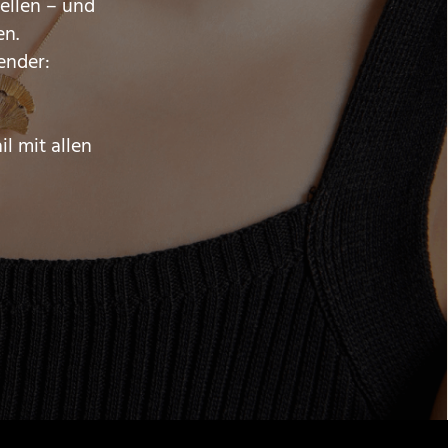
ellen – und
en.
ender:
l mit allen