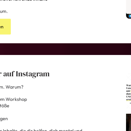
aum.
en
r auf Instagram
ram. Warum?
zum Workshop
stöße
agen
Inhalte, die dir helfen, dich mental und