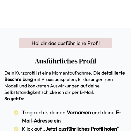
Dein Kurzprofil ist eine Momentaufnahme. Die
detaillierte
Beschreibung
mit Praxisbeispielen, Erklärungen zum
Modell und konkreten Auswirkungen auf deine
Selbstständigkeit schicke ich dir per E-Mail.
So geht's:
Trag rechts deinen
Vornamen
und deine
E-
Mail-Adresse
ein
Klick auf
„Jetzt ausführliches Profil holen"
Geh zurück zum Quiz und schreib
„fertig"
—
dann bekommst du dort den Link zur
Auswertung