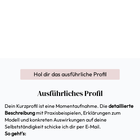
Hol dir das ausführliche Profil
Ausführliches Profil
Dein Kurzprofil ist eine Momentaufnahme. Die
detaillierte
Beschreibung
mit Praxisbeispielen, Erklärungen zum
Modell und konkreten Auswirkungen auf deine
Selbstständigkeit schicke ich dir per E-Mail.
So geht's:
Trag rechts deinen
Vornamen
und deine
E-
Mail-Adresse
ein
Klick auf
„Jetzt ausführliches Profil holen"
Geh zurück zum Quiz und schreib
„fertig"
—
dann bekommst du dort den Link zur