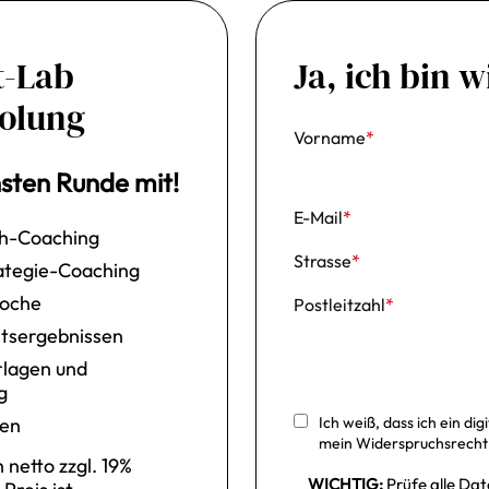
t-Lab
Ja, ich bin 
olung
Vorname
*
sten Runde mit!
E-Mail
*
ch-Coaching
Strasse
*
ategie-Coaching
Woche
Postleitzahl
*
itsergebnissen
rlagen und
g
gen
Ich weiß, dass ich ein di
mein Widerspruchsrecht e
 netto zzgl. 19%
WICHTIG:
Prüfe alle Date