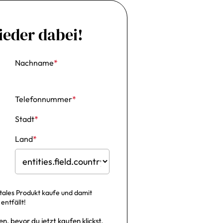
wieder dabei!
Nachname
*
Telefonnummer
*
Stadt
*
Land
*
gitales Produkt kaufe und damit
ntfällt!
n, bevor du jetzt kaufen klickst.