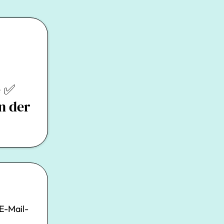
e ✅
n der
E-Mail-