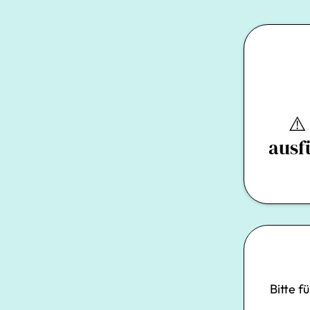
⚠️
ausf
Bitte f