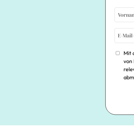
Mit 
von 
rele
abm