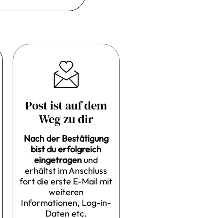
Post ist auf dem
Weg zu dir
Nach der Bestätigung
bist du erfolgreich
eingetragen
und
erhältst im Anschluss
fort die erste E-Mail mit
weiteren
Informationen, Log-in-
Daten etc.