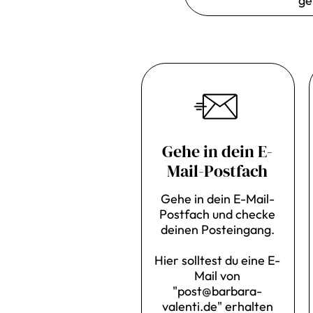
ge
Gehe in dein E-
Mail-Postfach
Gehe in dein E-Mail-
Postfach und checke
deinen Posteingang.
Hier solltest du eine E-
Mail von
"post@barbara-
valenti.de" erhalten