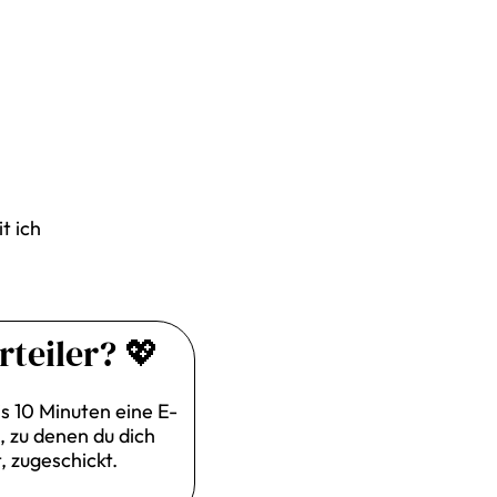
.
it ich
rteiler? 💖
s 10 Minuten eine E-
, zu denen du dich
 zugeschickt.