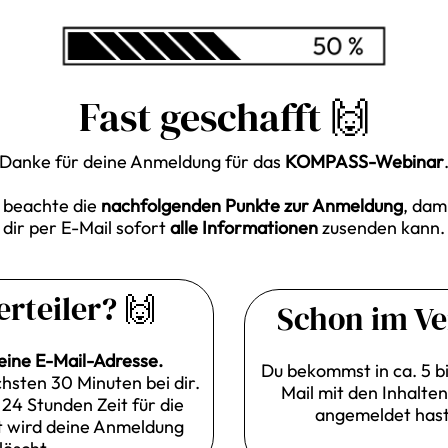
Fast geschafft 🙌
Danke für deine Anmeldung für das
KOMPASS-Webinar
e beachte die
nachfolgenden Punkte zur Anmeldung
, dam
dir per E-Mail sofort
alle Informationen
zusenden kann.
erteiler? 🙌
Schon im Ve
deine E-Mail-Adresse.
Du bekommst in ca. 5 bi
chsten 30 Minuten bei dir.
Mail mit den Inhalten
24 Stunden Zeit für die
angemeldet hast,
t wird deine Anmeldung