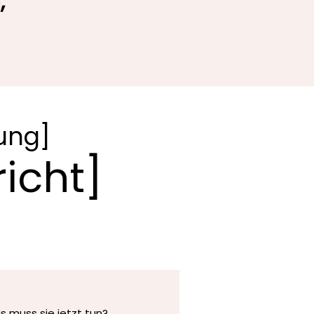
,
lung]
icht]
s muss sie jetzt tun?