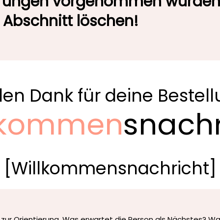
erungen vorgenommen wurden
 Abschnitt löschen!
len Dank für deine Bestel
lkommen
snachr
[Willkommensnachricht]
 zur Orientierung. Was erwartet die Person als Nächstes? Wa