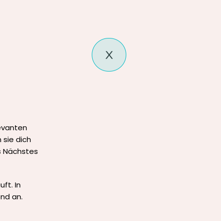
levanten
 sie dich
ls Nächstes
ft. In
end an.