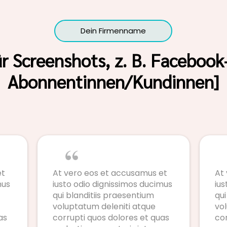
Dein Firmenname
ür Screenshots, z. B. Facebook
Abonnentinnen/Kundinnen]
et
At vero eos et accusamus et
At
mus
iusto odio dignissimos ducimus
ius
qui blanditiis praesentium
qui
voluptatum deleniti atque
vo
as
corrupti quos dolores et quas
cor