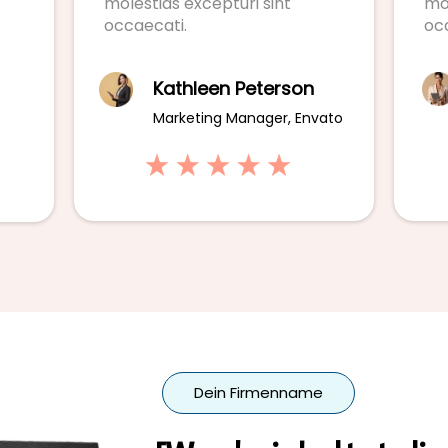
molestias excepturi sint
mol
occaecati.
oc
Kathleen Peterson
Marketing Manager, Envato
Dein Firmenname