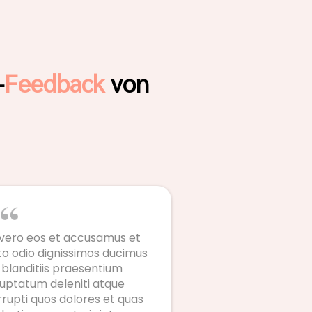
-
Feedback
von
 vero eos et accusamus et
to odio dignissimos ducimus
 blanditiis praesentium
luptatum deleniti atque
rupti quos dolores et quas