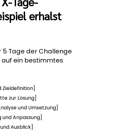
 X-Tage-
spiel erhalst
r 5 Tage der Challenge
h auf ein bestimmtes
d Zieldefinition]
itte zur Lösung]
e Analyse und Umsetzung]
ing und Anpassung]
s und Ausblick]