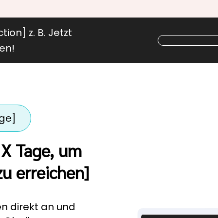
tion] z. B. Jetzt
en!
nge]
: X Tage, um
zu erreichen]
n direkt an und