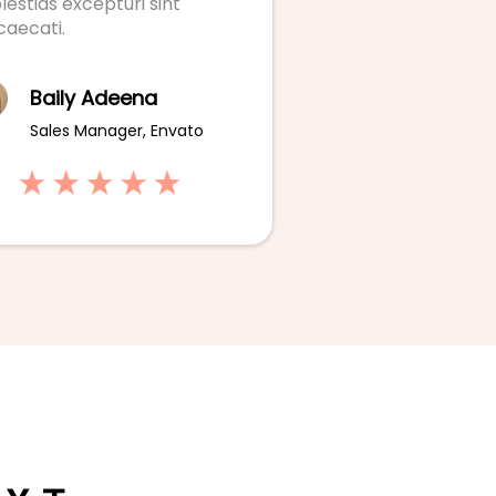
estias excepturi sint
caecati.
Baily Adeena
Sales Manager, Envato