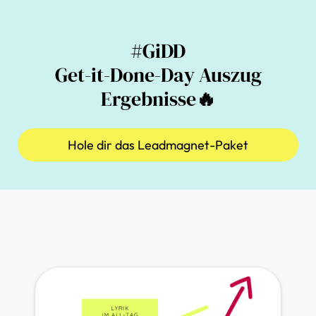
#GiDD
Get-it-Done-Day Auszug
Ergebnisse
🔥
Hole dir das Leadmagnet-Paket