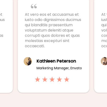
et
At vero eos et accusamus et
At
mus
iusto odio dignissimos ducimus
ius
qui blanditiis praesentium
qui
voluptatum deleniti atque
vo
as
corrupti quos dolores et quas
cor
molestias excepturi sint
mol
occaecati.
oc
Kathleen Peterson
Marketing Manager, Envato