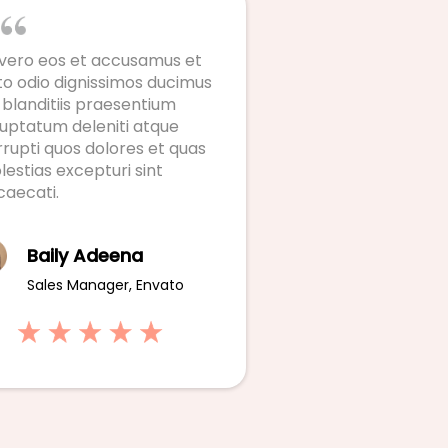
 vero eos et accusamus et
to odio dignissimos ducimus
 blanditiis praesentium
luptatum deleniti atque
rupti quos dolores et quas
estias excepturi sint
caecati.
Baily Adeena
Sales Manager, Envato