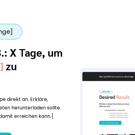
enge]
B.: X Tage, um
]
zu
pe direkt an. Erkläre,
ten herunterladen sollte.
damit erreichen kann.]