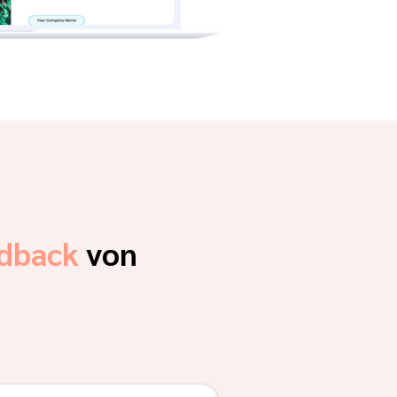
dback
von