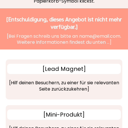
Papierkorb-Symbol klickst.
[Entschuldigung, dieses Angebot ist nicht mehr
verfügbar.]
[Bei Fragen schreib uns bitte an
name@email.com
.
Weitere Informationen findest du unten …]
[Lead Magnet]
[Hilf deinen Besuchern, zu einer für sie relevanten
Seite zurückzukehren]
[Mini-Produkt]