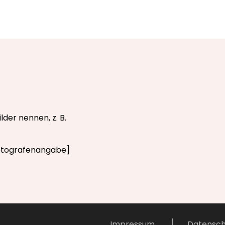
lder nennen, z. B.
otografenangabe]
Impressum
Datensch