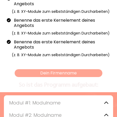
Angebots
(z. B. XY-Module zum selbstständigen Durcharbeiten)
Benenne das erste Kernelement deines
Angebots
(z. B. XY-Module zum selbstständigen Durcharbeiten)
Benenne das erste Kernelement deines
Angebots
(z. B. XY-Module zum selbstständigen Durcharbeiten)
Dein Firmenname
So ist das Programm aufgebaut:
Modul #1: Modulname
Lorem ipsum dolor sit amet, consectetur adipisicing
elit. Autem dolore, alias, numquam enim ab voluptate
Modul #2: Modulname