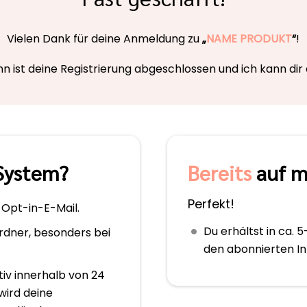
Vielen Dank für deine Anmeldung zu
„
NAME PRODUKT
“
!
nn ist deine Registrierung abgeschlossen und ich kann dir 
System?
Bereits
auf m
Perfekt!
 Opt-in-E-Mail.
Du erhältst in ca. 
dner, besonders bei
den abonnierten In
tiv innerhalb von 24
wird deine