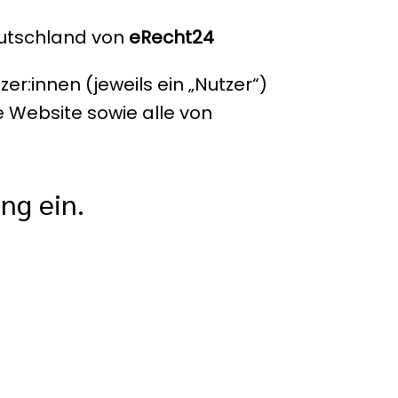
eutschland von
eRecht24
r:innen (jeweils ein „Nutzer“)
ie Website sowie alle von
ng ein.