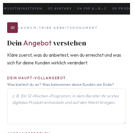
BEWUSSTSEINSSTUFEN
03
AVATARE
04
PSP A→B→C
05
PRODU
01
LAUNCH-TRIBE ARBEITSDOKUMENT
Dein
verstehen
Angebot
Kläre zuerst, was du anbietest, wen du erreichst und was
sich für deine Kunden wirklich verändert.
DEIN HAUPT-VOLLANGEBOT
Was bietest du an? Was bekommen deine Kunden am Ende?