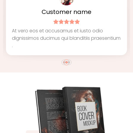
name
Customer na
 iusto odio
At vero eos et accusamus et iu
nditiis praesentium
dignissimos ducimus qui blandi
.