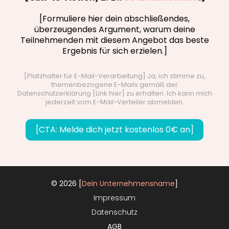
[Formuliere hier dein abschließendes,
überzeugendes Argument, warum deine
Teilnehmenden mit diesem Angebot das beste
Ergebnis für sich erzielen.]
[Platzhalter für E-Mail-Verarbeitung] Ja, ich stimme zu,
themenbezogene E-Mails gemäß der
Datenschutzerklärung [Link hier] zu erhalten. Ich kann mich
jederzeit vom E-Mail-Verteiler abmelden.
[CTA: Melde dich jetzt kostenlos 0€ an]
© 2026 [
Dein Unternehmensname
]
Impressum
Datenschutz
AGB